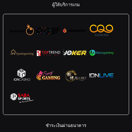
ผู้ให้บริการเกม
ชำระเงินผ่านธนาคาร