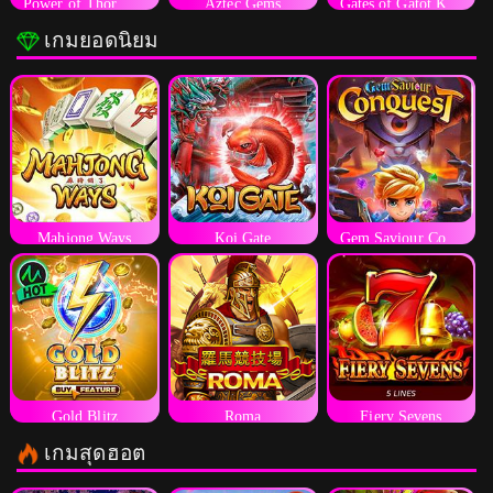
Power of Thor Megaways
Aztec Gems
Gates of Gatot Kaca
เกมยอดนิยม
Mahjong Ways
Koi Gate
Gem Saviour Conquest
Gold Blitz
Roma
Fiery Sevens
เกมสุดฮอต