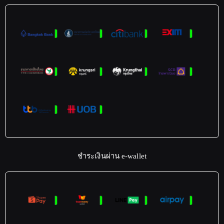
ชำระเงินผ่าน e-wallet