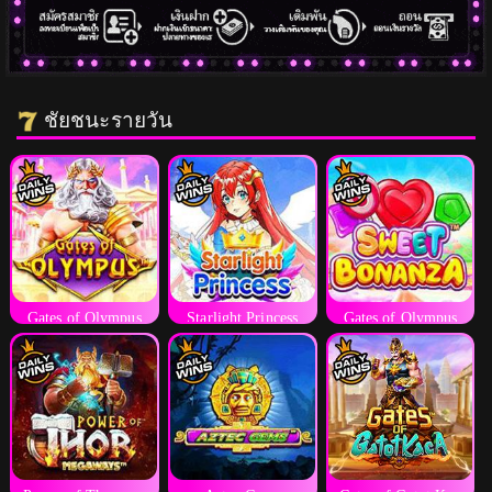
ชัยชนะรายวัน
Gates of Olympus
Starlight Princess
Gates of Olympus