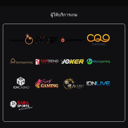
ผู้ให้บริการเกม